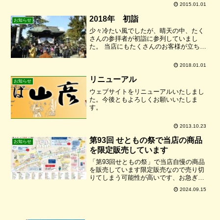
様が立ち寄っていただきました。誠にあ
2015.01.01
りがとうございました。
2018年 初詣
お知らせ
少々冷たい風でしたが、晴天の中、たく
さんの参拝者が初詣に参列していまし
た。 当店にもたくさんのお客様が立ち寄
り下さいました、ありがとうございま
す。。 本年も格段のご愛顧のほど、よろ
2018.01.01
しくお願い申し上げます。
リニューアル
お知らせ
ウェブサイトをリニューアルいたしまし
た。今後ともよろしくお願いいたしま
す。
2013.10.23
第93回 せともの祭で当店の商品
お知らせ
を限定販売しています
「第93回せともの祭」で当店自慢の商品
を販売しています限定販売なので売り切
りてしまう可能性が高いです、お急ぎ下
さい！！販売日時：9月14日(土)および15
2024.09.15
日(日) 午前10時～午後3時場所：瀬戸焼
そば広場 名鉄協商駐車場（尾張瀬戸駅
西）販売...