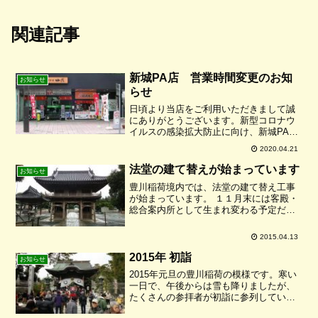
関連記事
新城PA店 営業時間変更のお知
お知らせ
らせ
日頃より当店をご利用いただきまして誠
にありがとうございます。新型コロナウ
イルスの感染拡大防止に向け、新城PA店
の営業時間を 5月8日(金)から当面の間、
2020.04.21
下記の通り変更させていただきます。営
業時間 10:00 ～ 15:00 （オーダースト
法堂の建て替えが始まっています
お知らせ
ッ...
豊川稲荷境内では、法堂の建て替え工事
が始まっています。 １１月末には客殿・
総合案内所として生まれ変わる予定だそ
うです。
2015.04.13
2015年 初詣
お知らせ
2015年元旦の豊川稲荷の模様です。寒い
一日で、午後からは雪も降りましたが、
たくさんの参拝者が初詣に参列していま
した。寒い中、当店にもたくさんのお客