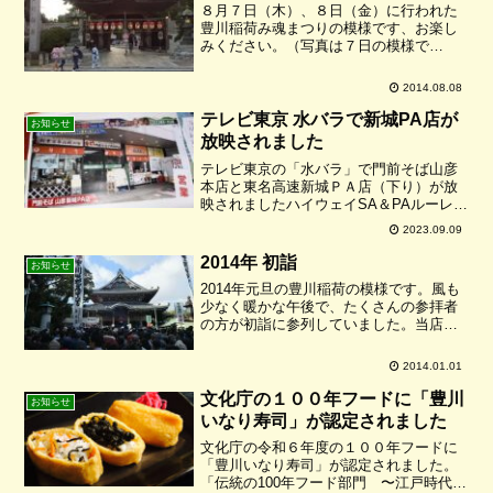
８月７日（木）、８日（金）に行われた
豊川稲荷み魂まつりの模様です、お楽し
みください。（写真は７日の模様で
す。）湿度の高い日でしたが涼しい風も
時折流れていました。小さな子供から大
2014.08.08
人、おじいちゃん、おばあちゃんまで、
皆さん元気いっぱい盆踊りを楽...
テレビ東京 水バラで新城PA店が
お知らせ
放映されました
テレビ東京の「水バラ」で門前そば山彦
本店と東名高速新城ＰＡ店（下り）が放
映されましたハイウェイSA＆PAルーレッ
ト対決旅② IN東名高速横浜からめざせ国
2023.09.09
宝犬山城３４０ｋｍの旅と言う企画番組
で9月6日(水)に放映されました深澤辰哉さ
2014年 初詣
お知らせ
んと佐久間...
2014年元旦の豊川稲荷の模様です。風も
少なく暖かな午後で、たくさんの参拝者
の方が初詣に参列していました。当店に
もたくさんのお客様が立ち寄っていただ
き、誠にありがとうございました。
2014.01.01
文化庁の１００年フードに「豊川
お知らせ
いなり寿司」が認定されました
文化庁の令和６年度の１００年フードに
「豊川いなり寿司」が認定されました。
「伝統の100年フード部門 〜江戸時代か