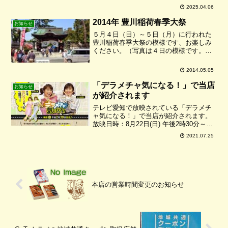
ら続く郷土の料理〜」として文化庁のペ
2025.04.06
ージに掲載されています。お時間のある
方はぜひご覧下さいね！！
2014年 豊川稲荷春季大祭
お知らせ
５月４日（日）～５日（月）に行われた
豊川稲荷春季大祭の模様です、お楽しみ
ください。（写真は４日の模様です。）
境内では、富くじや御神輿、御稚児行
列、琴や和太鼓、飲食の無料接待、販売
2014.05.05
などが行われました。当店は両日、うど
ん無料接待をさせて頂きまし...
「デラメチャ気になる！」で当店
お知らせ
が紹介されます
テレビ愛知で放映されている「デラメチ
ャ気になる！」で当店が紹介されます。
放映日時：8月22日(日) 午後2時30分～お
時間のある方はぜひご覧下さいね！！
2021.07.25
本店の営業時間変更のお知らせ