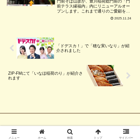
門前そば山彦が、豊川稲荷総門前の「門
前テラス縁福内」内にリニューアルオー
プンします。これまで通りのご愛顧をよ
ろしくお願いいたしします！！
2025.11.24
「ドデスカ！」で「穂な実いなり」が紹
介されました
ZIP-FMにて「いなほ稲荷のり」が紹介さ
れます
© 2006 門前そば 山彦.
メニュー
ホーム
検索
トップ
サイドバー