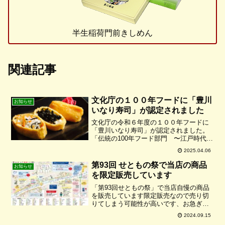
半生稲荷門前きしめん
関連記事
文化庁の１００年フードに「豊川
お知らせ
いなり寿司」が認定されました
文化庁の令和６年度の１００年フードに
「豊川いなり寿司」が認定されました。
「伝統の100年フード部門 〜江戸時代か
ら続く郷土の料理〜」として文化庁のペ
2025.04.06
ージに掲載されています。お時間のある
方はぜひご覧下さいね！！
第93回 せともの祭で当店の商品
お知らせ
を限定販売しています
「第93回せともの祭」で当店自慢の商品
を販売しています限定販売なので売り切
りてしまう可能性が高いです、お急ぎ下
さい！！販売日時：9月14日(土)および15
2024.09.15
日(日) 午前10時～午後3時場所：瀬戸焼