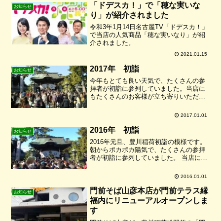
そば広場 名鉄協商駐車場（尾張瀬戸駅
「ドデスカ！」で「穂な実いな
お知らせ
西）販売...
り」が紹介されました
令和3年1月14日名古屋TV「ドデスカ！」
で当店の人気商品「穂な実いなり」が紹
介されました。
2021.01.15
2017年 初詣
お知らせ
今年もとても良い天気で、たくさんの参
拝者が初詣に参列していました。当店に
もたくさんのお客様が立ち寄りいただ
き、ありがとうございました。本年もご
愛顧のほど、よろしくお願い申し上げま
2017.01.01
す。
2016年 初詣
お知らせ
2016年元旦、豊川稲荷初詣の模様です。
朝からポカポカ陽気で、たくさんの参拝
者が初詣に参列していました。 当店にも
たくさんのお客様が立ち寄っていただき
ました。 誠にありがとうございました。
2016.01.01
本年もご愛顧のほど、よろしくお願い申
し上げます。
門前そば山彦本店が門前テラス縁
お知らせ
福内にリニューアルオープンしま
す