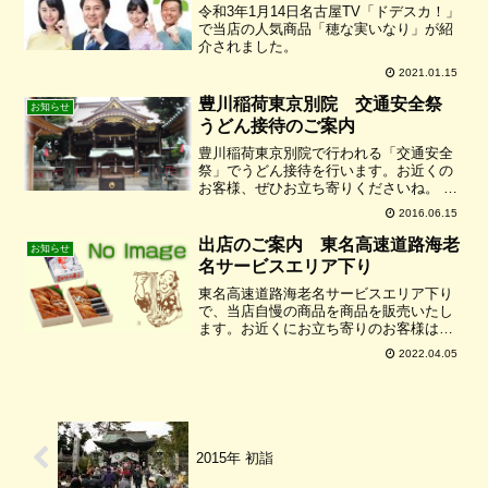
令和3年1月14日名古屋TV「ドデスカ！」
で当店の人気商品「穂な実いなり」が紹
介されました。
2021.01.15
豊川稲荷東京別院 交通安全祭
お知らせ
うどん接待のご案内
豊川稲荷東京別院で行われる「交通安全
祭」でうどん接待を行います。お近くの
お客様、ぜひお立ち寄りくださいね。 日
時：平成２８年６月２２日（水） 場所：
2016.06.15
豊川稲荷東京別院〒107-0051東京都港区
元赤坂 1-4-7TEL : (03) 3408...
出店のご案内 東名高速道路海老
お知らせ
名サービスエリア下り
東名高速道路海老名サービスエリア下り
で、当店自慢の商品を商品を販売いたし
ます。お近くにお立ち寄りのお客様はぜ
ひお越し下さいね！！販売商品は数量限
2022.04.05
定となっています、よろしくお願いしま
す。開催日時4月8日(金) 10:00 ～
17:004月9...
2015年 初詣