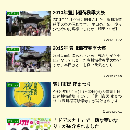
2013年豊川稲荷秋季大祭
お知らせ
2013年11月22日に開催された、豊川稲荷
秋季大祭の写真です。 平日のため、少々
少なめのお客様でしたが、晴天の中例年
同様、稚児行列・御輿渡御、その他境内
の中でたくさんのイベントが賑やかに行
2013.11.22
われました。 ご都合のつくお客様は、是
非いらしてく...
2015年 豊川稲荷春季大祭
お知らせ
昨日は雨に降られたため、残念ながら中
止となってしまった豊川稲荷春季大祭で
すが、本日はとても良い天気となり、た
くさんのお客様で賑わいました。当店は
本年も「うどん無料接待」をさせていた
2015.05.05
だきました。たくさんの方においで頂
き、ありがとうございました...
豊川市民 夜まつり
お知らせ
令和6年6月1日(土)～30日(日)の毎週土日
に豊川稲荷境内にて、「豊川市民 夜まつ
り in 豊川稲荷妙厳寺」が開催されます。
楽しいイベントが盛りだくさんの「夜ま
つり」です「夜まつり」お出かけの際
2024.06.01
は、ぜひ当店にもお立ち寄り下さい
ね！！開催日...
「ドデスカ！」で「穂な実いな
お知らせ
り」が紹介されました