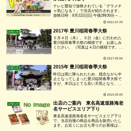
テレビ愛知で放映されている「デラメチ
ャ気になる！」で当店が紹介されます。
放映日時：8月22日(日) 午後2時30分～お
時間のある方はぜひご覧下さいね！！
2021.07.25
2017年 豊川稲荷春季大祭
お知らせ
５月４日（木）、５日（金）に行われた
豊川稲荷春季大祭の模様です、お楽しみ
ください。 （写真は４日の模様です。）
少し雲のかかった天気でしたが、午後に
なって日差しが強くなってきました。 風
2017.05.04
も涼しく、たくさんのお客さんで賑わい
ました。 当店にも...
2015年 豊川稲荷春季大祭
お知らせ
昨日は雨に降られたため、残念ながら中
止となってしまった豊川稲荷春季大祭で
すが、本日はとても良い天気となり、た
くさんのお客様で賑わいました。当店は
本年も「うどん無料接待」をさせていた
2015.05.05
だきました。たくさんの方においで頂
き、ありがとうございました...
出店のご案内 東名高速道路海老
お知らせ
名サービスエリア下り
東名高速道路海老名サービスエリア下り
で、当店自慢の商品を商品を販売いたし
ます。お近くにお立ち寄りのお客様はぜ
ひお越し下さいね！！販売商品は数量限