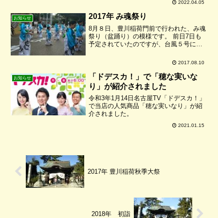
2022.04.05
定となっています、よろしくお願いしま
す。開催日時4月8日(金) 10:00 ～
2017年 み魂祭り
お知らせ
17:004月9...
8月８日、豊川稲荷門前で行われた、み魂
祭り（盆踊り）の模様です。 前日7日も
予定されていたのですが、台風５号によ
る猛烈な風雨のため中止となってしまい
ました。 ８日はお天気も良く気持ちよく
2017.08.10
盆踊りを踊ることができました。
「ドデスカ！」で「穂な実いな
お知らせ
り」が紹介されました
令和3年1月14日名古屋TV「ドデスカ！」
で当店の人気商品「穂な実いなり」が紹
介されました。
2021.01.15
2017年 豊川稲荷秋季大祭
2018年 初詣