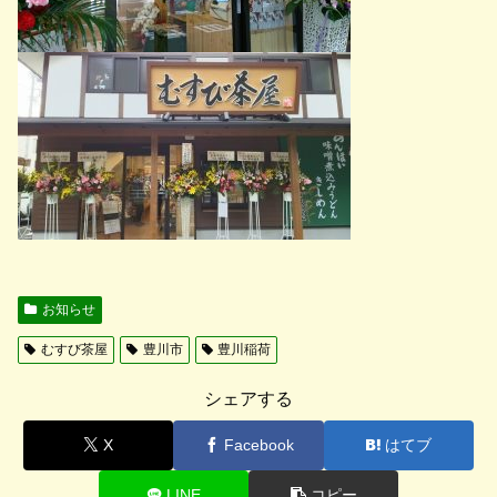
お知らせ
むすび茶屋
豊川市
豊川稲荷
シェアする
X
Facebook
はてブ
LINE
コピー