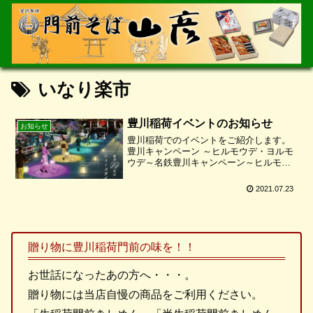
いなり楽市
豊川稲荷イベントのお知らせ
お知らせ
豊川稲荷でのイベントをご紹介します。
豊川キャンペーン ～ヒルモウデ・ヨルモ
ウデ～名鉄豊川キャンペーン～ヒルモウ
デ・ヨルモウデ～が開催されます。市内
寺社の御朱印巡りと涼を感じるスイーツ
2021.07.23
が楽しめる「ヒルモウデ」。開山 580 年
の豊川稲荷で開催...
贈り物に豊川稲荷門前の味を！！
お世話になったあの方へ・・・。
贈り物には当店自慢の商品をご利用ください。