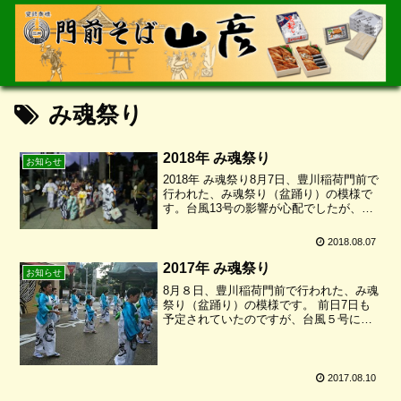
み魂祭り
2018年 み魂祭り
お知らせ
2018年 み魂祭り8月7日、豊川稲荷門前で
行われた、み魂祭り（盆踊り）の模様で
す。台風13号の影響が心配でしたが、雨
も降ることなく、楽しく踊ることが出来
ました。
2018.08.07
2017年 み魂祭り
お知らせ
8月８日、豊川稲荷門前で行われた、み魂
祭り（盆踊り）の模様です。 前日7日も
予定されていたのですが、台風５号によ
る猛烈な風雨のため中止となってしまい
ました。 ８日はお天気も良く気持ちよく
盆踊りを踊ることができました。
2017.08.10