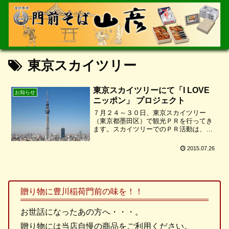
東京スカイツリー
東京スカイツリーにて「I LOVE
お知らせ
ニッポン」 プロジェクト
７月２４～３０日、東京スカイツリー
（東京都墨田区）で観光ＰＲを行ってき
ます。スカイツリーでのＰＲ活動は、東
三河地方では豊川市が初めてだとの事で
す。スカイツリー５階にある全国各地の
2015.07.26
観光や物産をＰＲするコーナーで、観光
ポスターを掲示したり、ガイ...
贈り物に豊川稲荷門前の味を！！
お世話になったあの方へ・・・。
贈り物には当店自慢の商品をご利用ください。