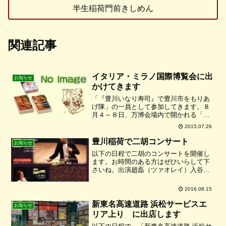
半生稲荷門前きしめん
関連記事
イタリア・ミラノ国際博覧会に出
お知らせ
かけてきます
「『豊川いなり寿司』で豊川市をもりあ
げ隊」の一員として参加してきます。８
月４～８日、万博会場内で開かれる「あ
いち・なごやフェアｉｎミラノ」に参加
2015.07.26
させていただき、５、６日の午後３時半
から３０分間、豊川市の観光ＰＲを行う
豊川稲荷で二胡コンサート
お知らせ
とともに、豊川いなり寿司...
以下の日程で二胡のコンサートを開催し
ます。お時間のある方はぜひいらして下
さいね。出演趙磊（ツァオレイ）入谷麻
友 （エレクトーン）日時10月16日
（日） １５：００開演 （１４：３０開
2016.08.15
場）会場豊川稲荷境内料金前売り 4,000
円 当日 4,5...
新東名高速道路 浜松サービスエ
お知らせ
リア上り に出店します