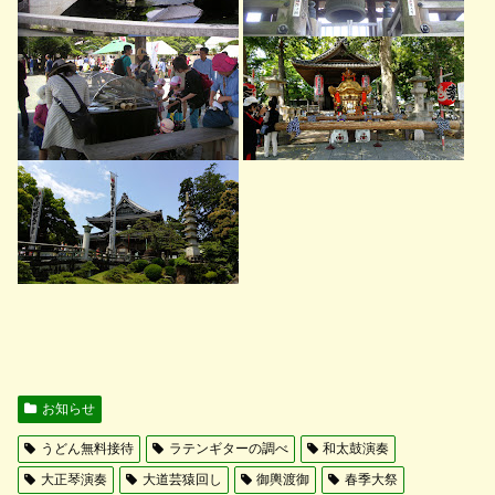
お知らせ
うどん無料接待
ラテンギターの調べ
和太鼓演奏
大正琴演奏
大道芸猿回し
御輿渡御
春季大祭