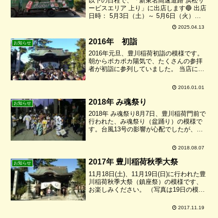
以下の日程で、「新東名高速道路 浜松サ
ービスエリア 上り」に出店します🔵 出店
日時： 5月3日（土）～ 5月6日（火）
10:00～16:00 5月24日（土）と 5月25日
2025.04.13
（日） 10:00～16:005月24日（土）のイ
ベントは雨天のた...
2016年 初詣
お知らせ
2016年元旦、豊川稲荷初詣の模様です。
朝からポカポカ陽気で、たくさんの参拝
者が初詣に参列していました。 当店にも
たくさんのお客様が立ち寄っていただき
ました。 誠にありがとうございました。
2016.01.01
本年もご愛顧のほど、よろしくお願い申
し上げます。
2018年 み魂祭り
お知らせ
2018年 み魂祭り8月7日、豊川稲荷門前で
行われた、み魂祭り（盆踊り）の模様で
す。台風13号の影響が心配でしたが、雨
も降ることなく、楽しく踊ることが出来
ました。
2018.08.07
2017年 豊川稲荷秋季大祭
お知らせ
11月18日(土)、11月19日(日)に行われた豊
川稲荷秋季大祭（鎮座祭）の模様です、
お楽しみください。 （写真は19日の模様
です。） 19日はあいにくの雨でしたが、
20日は好天に恵まれ、たくさんの参拝者
2017.11.19
の方々で賑わいました。 19日が雨だ...