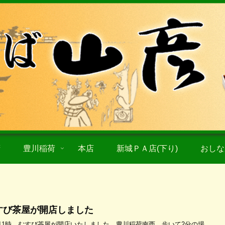
拶
豊川稲荷
本店
新城ＰＡ店(下り)
おしな
すび茶屋が開店しました
11時、むすび茶屋が開店いたしました。豊川稲荷南西、歩いて2分の場