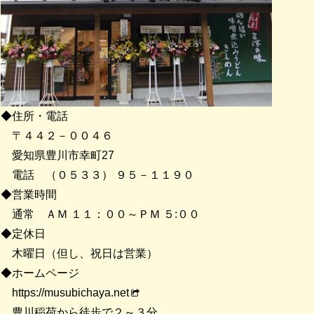
◆住所・電話
〒４４２－００４６
愛知県豊川市幸町27
電話 （０５３３） ９５－１１９０
◆営業時間
通常 ＡＭ １１：００～ＰＭ ５:００
◆定休日
木曜日（但し、祝日は営業）
◆ホームページ
https://musubichaya.net
豊川稲荷から徒歩で２～３分。