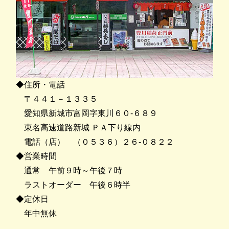
◆住所・電話
〒４４１－１３３５
愛知県新城市富岡字東川６０-６８９
東名高速道路新城 ＰＡ下り線内
電話（店） （０５３６）２６-０８２２
◆営業時間
通常 午前９時～午後７時
ラストオーダー 午後６時半
◆定休日
年中無休