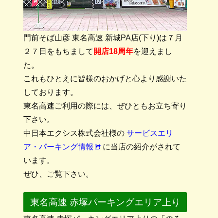
門前そば山彦 東名高速 新城PA店(下り)は７月
２７日をもちまして
開店18周年
を迎えまし
た。
これもひとえに皆様のおかげと心より感謝いた
しております。
東名高速ご利用の際には、ぜひともお立ち寄り
下さい。
中日本エクシス株式会社様の
サービスエリ
ア・パーキング情報
に当店の紹介がされて
います。
ぜひ、ご覧下さい。
東名高速 赤塚パーキングエリア上り