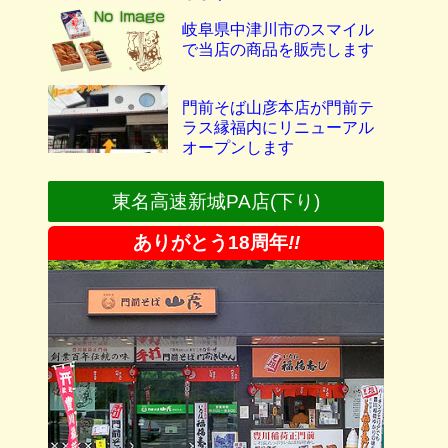
岐阜県中津川市のスマイル
で当店の商品を販売します
門前そば山彦本店が門前テ
ラス縁福内にリニューアル
オープンします
東名高速新城PA店(下り)
ありがとう18周年
!!